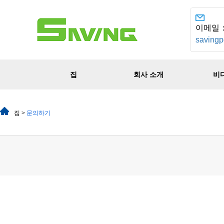
이메일
saving
집
회사 소개
비
집
>
문의하기