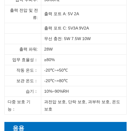
출력 전압 및 전
출력 포트 A: 5V 2A
류:
출력 포트 C: 5V3A 9V2A
무선 충전: 5W 7.5W 10W
출력 파워:
28W
업무 효율성
：
≥80%
작동 온도
：
-20℃~+50℃
보관 온도
：
-20℃~+80℃
습기
：
10%~90%RH
다중 보호 기
과전압 보호, 단락 보호, 과부하 보호, 온도
능
：
보호
응용